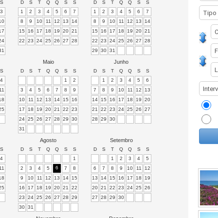
S
D
S
T
Q
Q
S
S
D
S
T
Q
Q
S
S
3
1
2
3
4
5
6
7
1
2
3
4
5
6
7
10
8
9
10
11
12
13
14
8
9
10
11
12
13
14
17
15
16
17
18
19
20
21
15
16
17
18
19
20
21
24
22
23
24
25
26
27
28
22
23
24
25
26
27
28
31
29
30
31
Maio
Junho
S
D
S
T
Q
Q
S
S
D
S
T
Q
Q
S
S
4
1
2
1
2
3
4
5
6
11
3
4
5
6
7
8
9
7
8
9
10
11
12
13
18
10
11
12
13
14
15
16
14
15
16
17
18
19
20
25
17
18
19
20
21
22
23
21
22
23
24
25
26
27
24
25
26
27
28
29
30
28
29
30
31
Agosto
Setembro
S
D
S
T
Q
Q
S
S
D
S
T
Q
Q
S
S
4
1
1
2
3
4
5
6
11
2
3
4
5
7
8
6
7
8
9
10
11
12
18
9
10
11
12
13
14
15
13
14
15
16
17
18
19
25
16
17
18
19
20
21
22
20
21
22
23
24
25
26
23
24
25
26
27
28
29
27
28
29
30
30
31