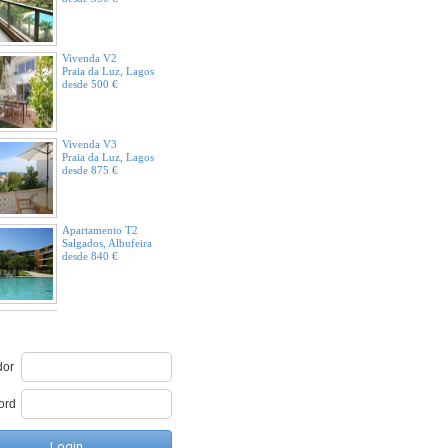
Vivenda V2
Praia da Luz, Lagos
desde 500 €
Vivenda V3
Praia da Luz, Lagos
desde 875 €
Apartamento T2
Salgados, Albufeira
desde 840 €
Apartamento T2
Praia da Falésia,
Área de Clientes
Albufeira
desde 600 €
dor
Apartamento T1+1
ord
Cabanas de Tavira,
Tavira
desde 350 €