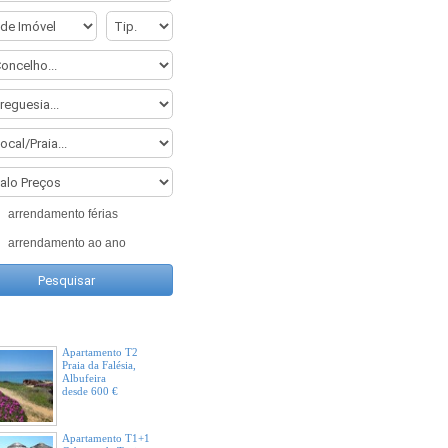
Vivenda V2
Praia da Luz, Lagos
desde 500 €
Vivenda V3
Praia da Luz, Lagos
desde 875 €
arrendamento férias
arrendamento ao ano
Apartamento T2
Salgados, Albufeira
desde 840 €
Em Destaque
Apartamento T2
Praia da Falésia,
Albufeira
desde 600 €
Apartamento T1+1