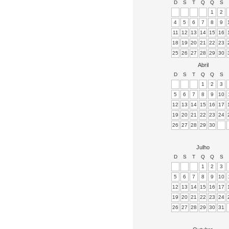
D
S
T
Q
Q
S
1
2
4
5
6
7
8
9
11
12
13
14
15
16
18
19
20
21
22
23
25
26
27
28
29
30
Abril
D
S
T
Q
Q
S
1
2
3
5
6
7
8
9
10
12
13
14
15
16
17
19
20
21
22
23
24
26
27
28
29
30
Julho
D
S
T
Q
Q
S
1
2
3
5
6
7
8
9
10
12
13
14
15
16
17
19
20
21
22
23
24
26
27
28
29
30
31