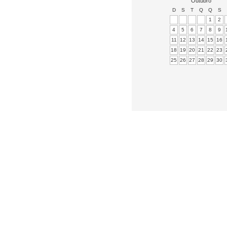
Outubro
D
S
T
Q
Q
S
1
2
4
5
6
7
8
9
11
12
13
14
15
16
18
19
20
21
22
23
25
26
27
28
29
30