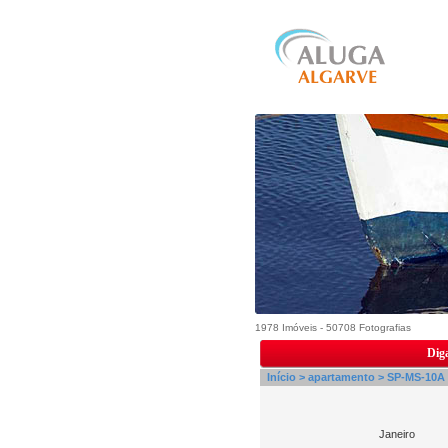
1978 Imóveis - 50708 Fotografias
Diga
Início >
apartamento >
SP-MS-10A 
Janeiro