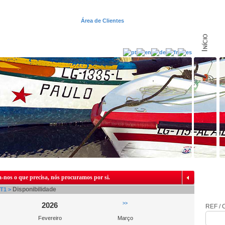
Área de Clientes
-nos o que precisa, nós procuramos por si.
Disponibilidade
T1 >
>>
2026
REF / C
Fevereiro
Março