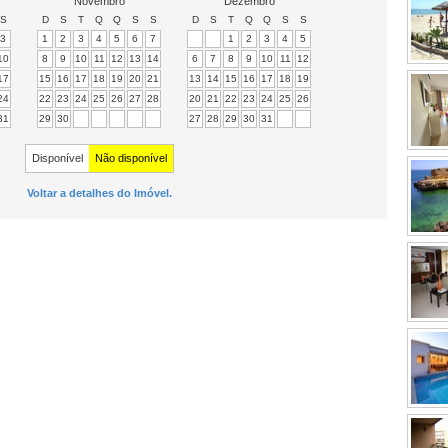
Novembro
Dezembro
S
D
S
T
Q
Q
S
S
D
S
T
Q
Q
S
S
3
1
2
3
4
5
6
7
1
2
3
4
5
10
8
9
10
11
12
13
14
6
7
8
9
10
11
12
17
15
16
17
18
19
20
21
13
14
15
16
17
18
19
24
22
23
24
25
26
27
28
20
21
22
23
24
25
26
31
29
30
27
28
29
30
31
Disponível
Não disponível
Voltar a detalhes do Imóvel.