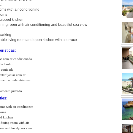
:
ms with air conditioning
ooms
quipped kitchen
ining room with air conditioning and beautiful sea view
parking
ble living room and open kitchen with a terrace.
erísticas:
os com ar condicionado
 de banho
 equipada
estar/ jantar com ar
nado e linda vista mar
namento privado
ties:
ms with air conditioner
ooms
d kitchen
 dining room with air
ner and lovely sea view