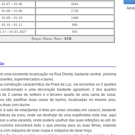
01-07 > 01-08
1645
Aind
01-08 > 01-09
1750
01-09 > 01-10
1400
01-10 > 01-11
980
1-11 > 01-01-2027
945
Preços / Prices / Preis >
EUR
ção:
m uma excelente localização na Rua Direita, bastante central, próxima
aurantes, supermercados e bares.
 construção característica da Praia da Luz, vai encontrar os 3 quartos
condicionado e uma decoração bastante agradável, 2 dos quartos
 de 2 camas de solteiro e o terceiro quarto de uma cama de casal,
les vão partilhar duas casas de banho, localizadas no mesmo piso,
s duas com duche.
o à sala de estar/jantar é feita por umas escadas em caracol, bastante
rísticas da zona, onde vai desfrutar de uma esplêndida vista mar, aqui
esso a uma varanda, onde poderá usufruir das suas refeições ao pôr do
 cozinha encontrará tudo o que precisa para as suas férias, estando
a com máquina de lavar roupa e máquina de lavar loiça.