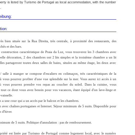
perty is listed by Turismo de Portugal as local accommodation, with the number
.
eibung:
tion:
ès bien située sur la Rua Direita, très centrale, à proximité des restaurants, des
hés et des bars.
construction caractéristique de Praia da Luz, vous trouverez les 3 chambres avec
belle décoration, 2 des chambres ont 2 lits simples et la troisième chambre a un lit
lles partageront toutes deux salles de bains, situées au même étage, les deux avec
/ salle à manger se compose d'escaliers en colimaçon, très caractéristiques de la
ù vous pourrez profiter d'une vue splendide sur la mer. Vous aurez ici accès à un
ù vous pourrez prendre vos repas au coucher du soleil. Dans la cuisine, vous
 tout ce dont vous avez besoin pour vos vacances, étant équipé d'un lave-linge et
vaisselle.
 a une cour qui a un accès par le balcon et les chambres.
n avec chaînes portugaises et Internet. Séjour minimum de 5 nuits. Disponible pour
n d'hiver.
nimum de 5 nuits. Politique d'annulation : pas de remboursement.
priété est listée par Turismo de Portugal comme logement local, avec le numéro