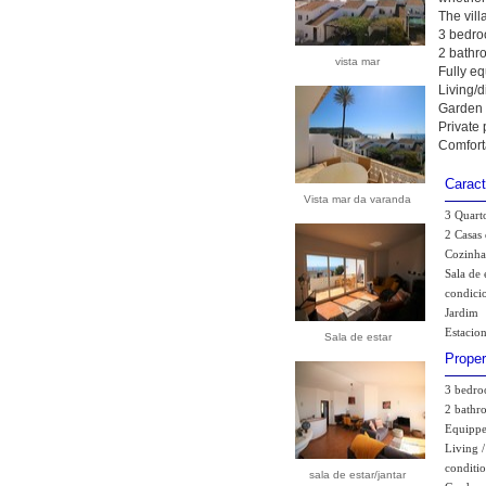
The villa
3 bedroo
2 bathr
vista mar
Fully e
Living/d
Garden
Private 
Comforta
Caract
Vista mar da varanda
3 Quart
2 Casas
Cozinha
Sala de 
condicio
Jardim
Estacio
Sala de estar
Proper
3 bedroo
2 bathr
Equippe
Living /
conditio
sala de estar/jantar