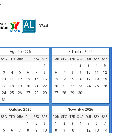
L.
3744
Disponibilidade
Agosto 2026
Setembro 2026
SEG
TER
QUA
QUI
SEX
SAB
DOM
SEG
TER
QUA
QUI
SEX
SAB
1
1
2
3
4
5
3
4
5
6
7
8
6
7
8
9
10
11
12
10
11
12
13
14
15
13
14
15
16
17
18
19
17
18
19
20
21
22
20
21
22
23
24
25
26
24
25
26
27
28
29
27
28
29
30
31
Outubro 2026
Novembro 2026
SEG
TER
QUA
QUI
SEX
SAB
DOM
SEG
TER
QUA
QUI
SEX
SAB
1
2
3
1
2
3
4
5
6
7
5
6
7
8
9
10
8
9
10
11
12
13
14