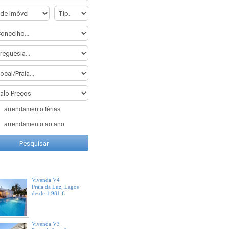
Apartamento T2
Salgados, Albufeira
desde 840 €
Apartamento T2
Praia da Falésia,
Albufeira
arrendamento férias
desde 600 €
arrendamento ao ano
Vivenda V2
Praia da Luz, Lagos
desde 500 €
Em Destaque
Vivenda V4
Praia da Luz, Lagos
desde 1.981 €
Vivenda V3