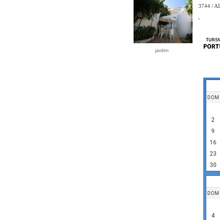
3744 / A
'
jardim
DOM
2
9
16
23
30
DOM
4