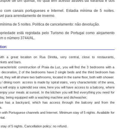
dispõe de um quintal, no qual tem acesso através da varanda e dos
ão com canais portugueses e Internet. Estadia mínima de 5 noites.
vel para arrendamento de inverno.
 mínima de 5 noites. Politica de cancelamento: não devolução.
opriedade está registada pelo Turismo de Portugal como alojamento
com o número 3744/AL.
tion:
th a great location on Rua Direita, very central, close to restaurants,
kets and bars.
aracteristic construction of Praia da Luz, you will find the 3 bedrooms with a
e decoration, 2 of the bedrooms have 2 single beds and the third bedroom has
d, they will all share two bathrooms, located in the same floor, both with shower.
g / dining room access is made by spiral stairs, very characteristic of the area,
 will enjoy a splendid sea view, here you will have access to a balcony, where
njoy your meals at sunset. In the kitchen you will find everything you need for
iday, being equipped with a washing machine and dishwasher.
se has a backyard, which has access through the balcony and from the
s.
on with Portuguese channels and Internet. Minimum stay of 5 nights.
Available for
tal.
tay of 5 nights. Cancellation policy: no refund.