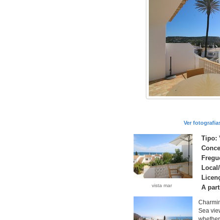
Ver fotografi
Tipo:
Conce
Fregu
Local
Licen
vista mar
A part
Charming
Sea view
whether 