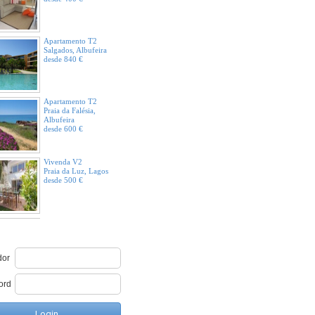
Apartamento T2
Salgados, Albufeira
desde 840 €
Apartamento T2
Praia da Falésia,
Albufeira
desde 600 €
Vivenda V2
Praia da Luz, Lagos
desde 500 €
Vivenda V4
Praia da Luz, Lagos
Área de Clientes
desde 1.981 €
dor
Vivenda V3
ord
Praia da Luz, Lagos
desde 875 €