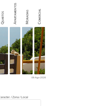
08-Ago-2026
COMO ANUNCIAR ?
Procurar Imóvel
aracter. / Zona / Local
sala de estar/jantar