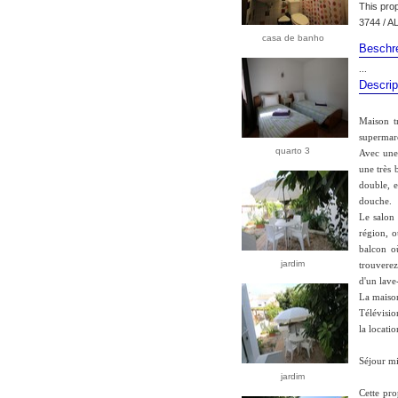
This pro
3744 / AL
casa de banho
Beschr
...
Descrip
Maison tr
supermarc
quarto 3
Avec une 
une très 
double, e
douche.
Le salon 
région, o
balcon o
jardim
trouverez
d'un lave-
La maison
Télévisio
la locatio
Séjour mi
jardim
Cette pro