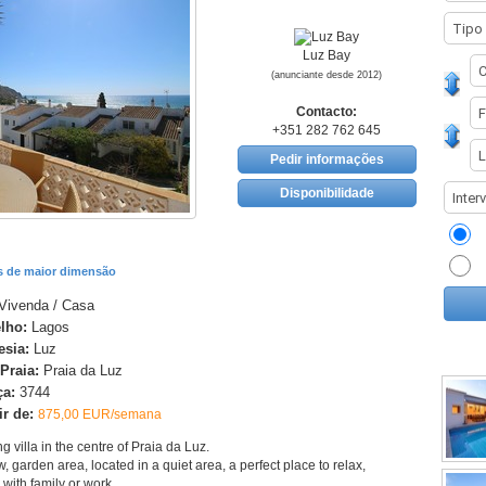
Luz Bay
(anunciante desde 2012)
Contacto:
+351 282 762 645
Pedir informações
Disponibilidade
as de maior dimensão
Vivenda / Casa
lho:
Lagos
esia:
Luz
/Praia:
Praia da Luz
ça:
3744
ir de:
875,00 EUR/semana
 villa in the centre of Praia da Luz.
, garden area, located in a quiet area, a perfect place to relax,
with family or work.