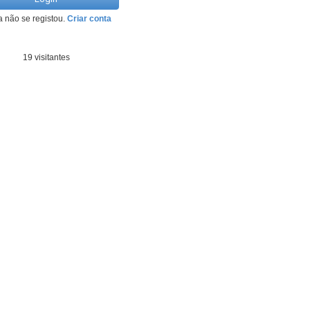
a não se registou.
Criar conta
Apartamento T1
Praia da Rocha,
Quem está OnLine
Portimão
desde 350 €
19 visitantes
Apartamento T1
Salgados, Albufeira
desde 350 €
Apartamento T1+1
Cabanas de Tavira,
Tavira
desde 350 €
Apartamento T2
Praia de São Rafael,
Albufeira
desde 511 €
Apartamento T1
Salgados, Albufeira
desde 400 €