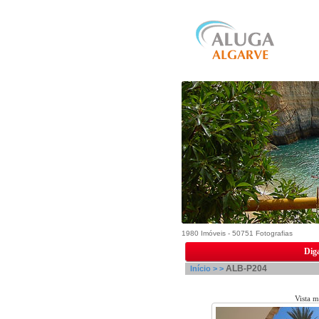
1980 Imóveis - 50751 Fotografias
Diga
ALB-P204
Início >
>
vista mar
Vista m