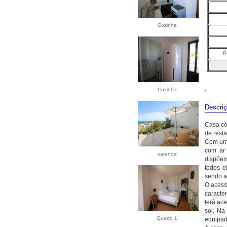
Cozinha
0
Cozinha
'
Descri
Casa co
de rest
Com uma
com ar 
varanda
dispõem
todos e
sendo a
O acess
caracte
terá ac
sol. Na
Quarto 1
equipad