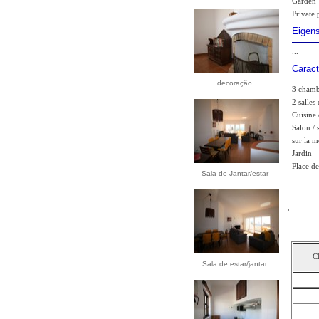
Garden
Private 
Eigen
...
Caract
decoração
3 chamb
2 salles
Cuisine
Salon / 
sur la m
Jardin
Place de
Sala de Jantar/estar
'
C
Sala de estar/jantar