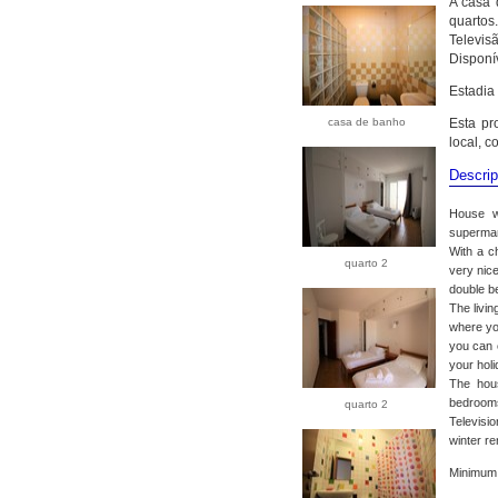
A casa 
quartos.
Televis
Disponí
Estadia
casa de banho
Esta pr
local, 
Descrip
House wi
supermar
With a ch
quarto 2
very nic
double be
The livin
where you
you can e
your hol
The hou
bedroom
quarto 2
Televisi
winter ren
Minimum s