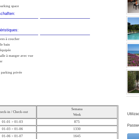
parking space
schaften:
éristiques:
res à coucher
 de bain
 équipée
salle à manger avec vue
er
 parking privée
Semana
heck-in / Check-out
Utiliza
Week
01-01 > 01-03
875
Passw
01-03 > 01-06
1330
01-06 > 01-07
1645