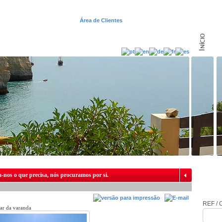
Área de Clientes
-nos o que precisa, nós procuramos por si.
REF / C
ar da varanda
Sala de estar