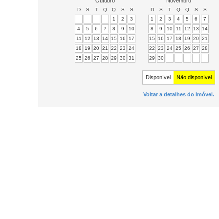
Outubro
Novembro
D
S
T
Q
Q
S
S
D
S
T
Q
Q
S
S
1
2
3
1
2
3
4
5
6
7
4
5
6
7
8
9
10
8
9
10
11
12
13
14
11
12
13
14
15
16
17
15
16
17
18
19
20
21
18
19
20
21
22
23
24
22
23
24
25
26
27
28
25
26
27
28
29
30
31
29
30
Disponível
Não disponível
Voltar a detalhes do Imóvel.