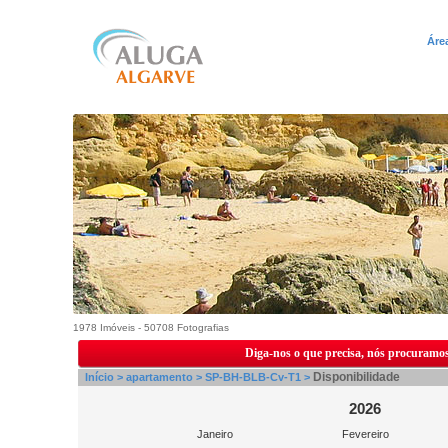
Áre
1978 Imóveis - 50708 Fotografias
Diga-nos o que precisa, nós procuramos
Disponibilidade
Início >
apartamento >
SP-BH-BLB-Cv-T1 >
2026
Janeiro
Fevereiro