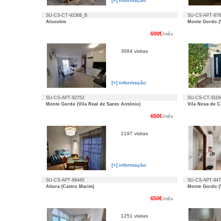
[+] informação
SU-CS-CT-92368_B
SU-CS-APT-878
Alcoutim
Monte Gordo (V
600€
/mês
3684 visitas
[+] informação
SU-CS-APT-92752
SU-CS-CT-9119
Monte Gordo (Vila Real de Santo António)
Vila Nova de C
650€
/mês
2197 visitas
[+] informação
SU-CS-APT-89445
SU-CS-APT-947
Altura (Castro Marim)
Monte Gordo (V
650€
/mês
1251 visitas