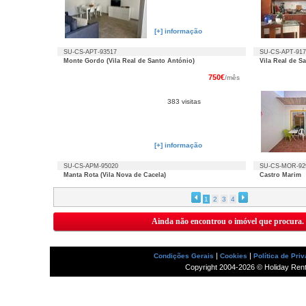
[+] informação
SU-CS-APT-93517
SU-CS-APT-917
Monte Gordo (Vila Real de Santo António)
Vila Real de S
750€
/mês
383 visitas
[+] informação
SU-CS-APM-95020
SU-CS-MOR-92
Manta Rota (Vila Nova de Cacela)
Castro Marim
1
2
3
4
Ainda não encontrou o imóvel que procura.
|
|
Condições Gerais
Cookies
Política de Pri
Copyright 2004-2026 © Holiday Rental