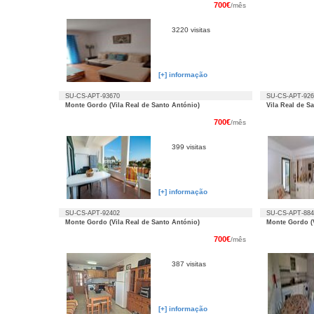
700€
/mês
3220 visitas
[+] informação
SU-CS-APT-93670
SU-CS-APT-926
Monte Gordo (Vila Real de Santo António)
Vila Real de S
700€
/mês
399 visitas
[+] informação
SU-CS-APT-92402
SU-CS-APT-884
Monte Gordo (Vila Real de Santo António)
Monte Gordo (V
700€
/mês
387 visitas
[+] informação