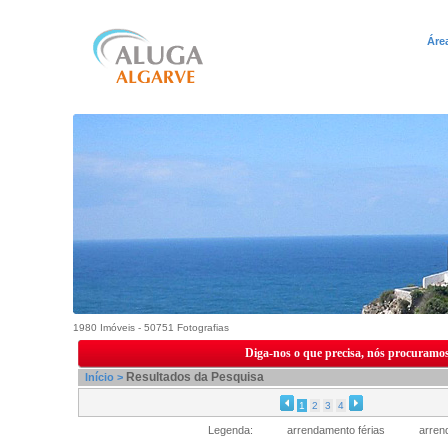
Áre
1980 Imóveis - 50751 Fotografias
Diga-nos o que precisa, nós procuramos
Resultados da Pesquisa
Início >
1
2
3
4
Legenda:
arrendamento férias
arren