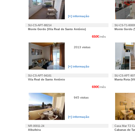
[+] informação
SU-CS-APT-88214
SU-CS-T1-6000
Monte Gordo (Vila Real de Santo António)
Monte Gordo (V
650€
/mês
2013 visitas
[+] informação
SU-CS-APT-94161
SU-CS-APT-907
Vila Real de Santo António
Manta Rota (Vi
690€
/mês
945 visitas
[+] informação
NR-00011-24
Casa Mar T2 Cab
Condicionado
Albufeira
Cabanas de Tav