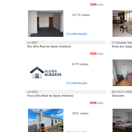
350€
/mês
11772 visitas
[+] informação
LO-0027
T1 Herdade Sal
Rio (Vila Real de Santo António)
Praia dos Salg
450€
/mês
9775 visitas
[+] informação
LO-0012
SU-CS-CT-9236
Farol (Vila Real de Santo António)
Alcoutim
500€
/mês
3531 visitas