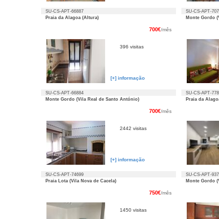
SU-CS-APT-66887
SU-CS-APT-707
Praia da Alagoa (Altura)
Monte Gordo (V
700€
/mês
396 visitas
[+] informação
SU-CS-APT-66884
SU-CS-APT-778
Monte Gordo (Vila Real de Santo António)
Praia da Alagoa
700€
/mês
2442 visitas
[+] informação
SU-CS-APT-74699
SU-CS-APT-937
Praia Lota (Vila Nova de Cacela)
Monte Gordo (V
750€
/mês
1450 visitas