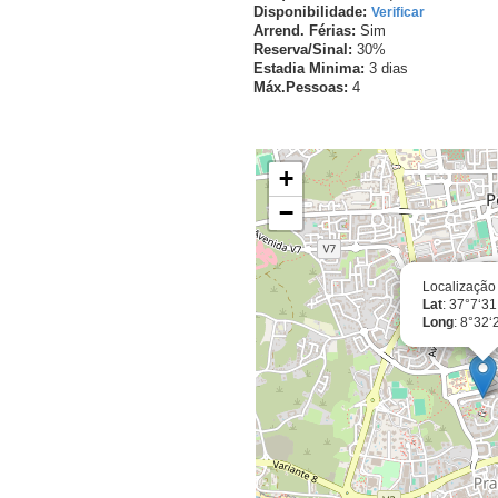
Disponibilidade:
Verificar
Arrend. Férias:
Sim
Reserva/Sinal:
30%
Estadia Minima:
3 dias
Máx.Pessoas:
4
Localização Exacta
+
−
Localização
Lat
: 37°7‘3
Long
: 8°32‘