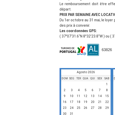
Le remboursement doit être effe
départ.
PRIX PAR SEMAINE AVEC LOCATI
Du 1er octobre au 31 mai, le loyer
des prix à convenir.
Les coordonnées GPS:
( 37°07'31.6"N 8°32'23.8"W ) ou ( 
63826
Disponibilidade
Agosto 2026
DOM
SEG
TER
QUA
QUI
SEX
SAB
1
2
3
4
5
6
7
8
9
10
11
12
13
14
15
16
17
18
19
20
21
22
23
24
25
26
27
28
29
30
31