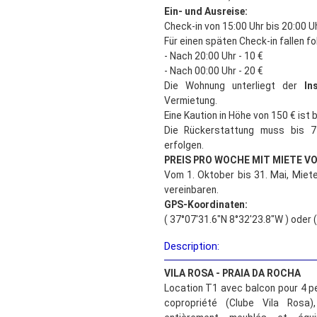
Ein- und Ausreise:
Check-in von 15:00 Uhr bis 20:00 U
Für einen späten Check-in fallen f
- Nach 20:00 Uhr - 10 €
- Nach 00:00 Uhr - 20 €
Die Wohnung unterliegt der
In
Vermietung.
Eine Kaution in Höhe von 150 € ist 
Die Rückerstattung muss bis 
erfolgen.
PREIS PRO WOCHE MIT MIETE V
Vom 1. Oktober bis 31. Mai, Miete
vereinbaren.
GPS-Koordinaten:
( 37°07'31.6"N 8°32'23.8"W ) oder 
Description:
VILA ROSA - PRAIA DA ROCHA
Location T1 avec balcon pour 4 
copropriété (Clube Vila Rosa)