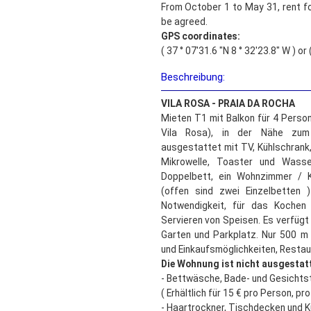
From October 1 to May 31, rent fo
be agreed.
GPS coordinates:
( 37 ° 07'31.6 "N 8 ° 32'23.8" W ) o
Beschreibung:
VILA ROSA - PRAIA DA ROCHA
Mieten T1 mit Balkon für 4 Person
Vila Rosa), in der Nähe zum 
ausgestattet mit TV, Kühlschran
Mikrowelle, Toaster und Wasse
Doppelbett, ein Wohnzimmer / 
(offen sind zwei Einzelbetten 
Notwendigkeit, für das Kochen
Servieren von Speisen. Es verfügt 
Garten und Parkplatz. Nur 500 
und Einkaufsmöglichkeiten, Resta
Die Wohnung ist nicht ausgestatt
- Bettwäsche, Bade- und Gesichts
( Erhältlich für 15 € pro Person, pr
- Haartrockner, Tischdecken und K