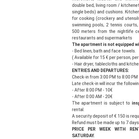
double bed, living room / kitchen
single beds) and cushions. Kitche
for cooking (crockery and utensil
swimming pools, 2 tennis courts,
500 meters from the nightlife c
restaurants and supermarkets
The apartment is not equipped wi
- Bed linen, bath and face towels.
( Available for 15 € per person, pe
- Hair dryer, tablecloths and kitch
ENTRIES AND DEPARTURES:
Check-in from 3:00 PM to 8:00 PM 
Late check-in will incur the followi
- After 8:00 PM - 10€
- After 0:00 AM - 20€
The apartment is subject to
ins
rental.
A security deposit of € 150 is requi
Refund must be made up to 7 days
PRICE PER WEEK WITH RE
SATURDAY.