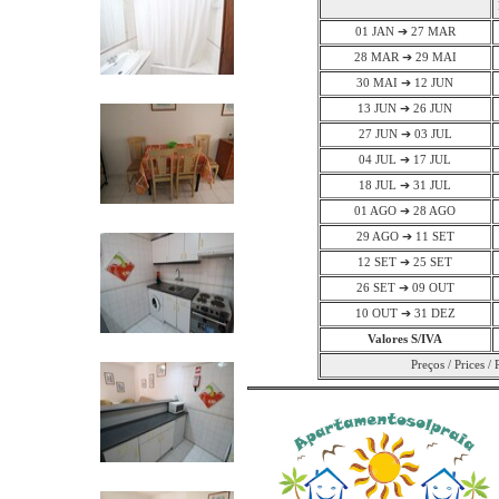
01 JAN ➔ 27 MAR
28 MAR ➔ 29 MAI
30 MAI ➔ 12 JUN
13 JUN ➔ 26 JUN
27 JUN ➔ 03 JUL
04 JUL ➔ 17 JUL
18 JUL ➔ 31 JUL
01 AGO ➔ 28 AGO
29 AGO ➔ 11 SET
12 SET ➔ 25 SET
26 SET ➔ 09 OUT
10 OUT ➔ 31 DEZ
Valores S/IVA
Preços / Prices / 