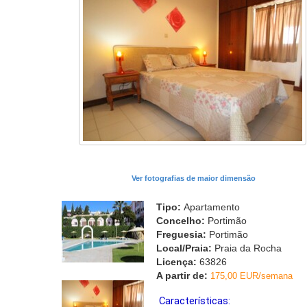
Ver fotografias de maior dimensão
Tipo:
Apartamento
Concelho:
Portimão
Freguesia:
Portimão
Local/Praia:
Praia da Rocha
Licença:
63826
A partir de:
175,00 EUR/semana
Características: