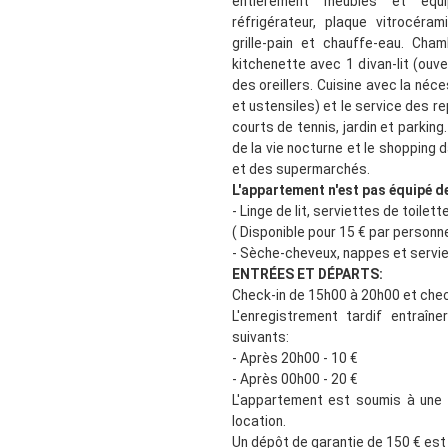
entièrement meublés et équip
réfrigérateur, plaque vitrocérami
grille-pain et chauffe-eau. Cha
kitchenette avec 1 divan-lit (ouve
des oreillers. Cuisine avec la néce
et ustensiles) et le service des re
courts de tennis, jardin et parkin
de la vie nocturne et le shopping 
et des supermarchés.
L'appartement n'est pas équipé de
- Linge de lit, serviettes de toilett
( Disponible pour 15 € par personne
- Sèche-cheveux, nappes et servie
ENTRÉES ET DÉPARTS:
Check-in de 15h00 à 20h00 et chec
L'enregistrement tardif entraîn
suivants:
- Après 20h00 - 10 €
- Après 00h00 - 20 €
L'appartement est soumis à une
location.
Un dépôt de garantie de 150 € est r