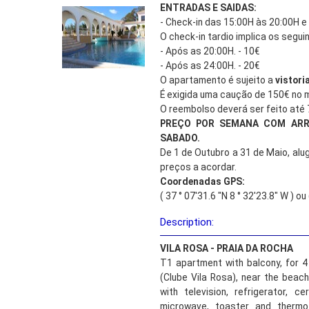
ENTRADAS E SAIDAS:
- Check-in das 15:00H às 20:00H e
O check-in tardio implica os segui
- Após as 20:00H. - 10€
- Após as 24:00H. - 20€
O apartamento é sujeito a
vistori
É exigida uma caução de 150€ no
O reembolso deverá ser feito até 
PREÇO POR SEMANA COM AR
SABADO.
De 1 de Outubro a 31 de Maio, alu
preços a acordar.
Coordenadas GPS:
( 37 ° 07'31.6 "N 8 ° 32'23.8" W ) o
Description:
VILA ROSA - PRAIA DA ROCHA
T1 apartment with balcony, for 
(Clube Vila Rosa), near the beach
with television, refrigerator, 
microwave, toaster and thermo