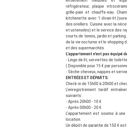
entièrement meublés et équip
réfrigérateur, plaque vitrocérami
grille-pain et chauffe-eau. Cha
kitchenette avec 1 divan-lit (ouve
des oreillers. Cuisine avec la néce
et ustensiles) et le service des re
courts de tennis, jardin et parkin
de la vie nocturne et le shopping 
et des supermarchés.
L'appartement n'est pas équipé de
- Linge de lit, serviettes de toilett
( Disponible pour 15 € par personne
- Sèche-cheveux, nappes et servie
ENTRÉES ET DÉPARTS:
Check-in de 15h00 à 20h00 et chec
L'enregistrement tardif entraîn
suivants:
- Après 20h00 - 10 €
- Après 00h00 - 20 €
L'appartement est soumis à une
location.
Un dépôt de garantie de 150 € est r