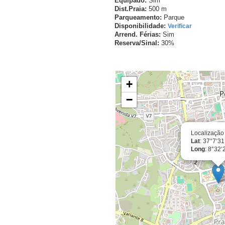
Equipado:
Sim
Dist.Praia:
500 m
Parqueamento:
Parque
Disponibilidade:
Verificar
Arrend. Férias:
Sim
Reserva/Sinal:
30%
Localização Exacta
+
−
Localização
Lat
: 37°7‘3
Long
: 8°32‘