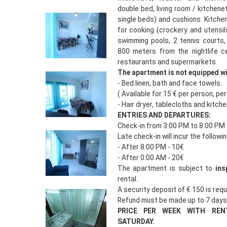
double bed, living room / kitchen
single beds) and cushions. Kitche
for cooking (crockery and utensil
swimming pools, 2 tennis courts,
800 meters from the nightlife c
restaurants and supermarkets
The apartment is not equipped wi
- Bed linen, bath and face towels.
( Available for 15 € per person, pe
- Hair dryer, tablecloths and kitch
ENTRIES AND DEPARTURES:
Check-in from 3:00 PM to 8:00 PM 
Late check-in will incur the followi
- After 8:00 PM - 10€
- After 0:00 AM - 20€
The apartment is subject to
ins
rental.
A security deposit of € 150 is requi
Refund must be made up to 7 days
PRICE PER WEEK WITH RE
SATURDAY.