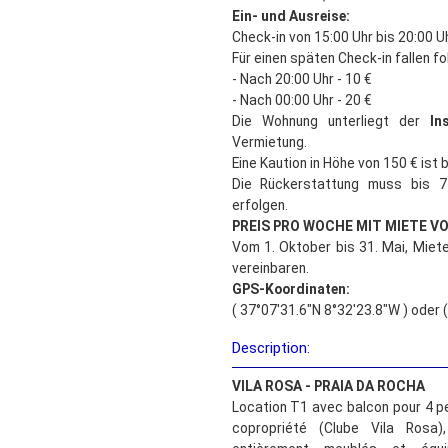
Ein- und Ausreise:
Check-in von 15:00 Uhr bis 20:00 U
Für einen späten Check-in fallen f
- Nach 20:00 Uhr - 10 €
- Nach 00:00 Uhr - 20 €
Die Wohnung unterliegt der
In
Vermietung.
Eine Kaution in Höhe von 150 € ist 
Die Rückerstattung muss bis 
erfolgen.
PREIS PRO WOCHE MIT MIETE V
Vom 1. Oktober bis 31. Mai, Miete
vereinbaren.
GPS-Koordinaten:
( 37°07'31.6"N 8°32'23.8"W ) oder 
Description:
VILA ROSA - PRAIA DA ROCHA
Location T1 avec balcon pour 4 
copropriété (Clube Vila Rosa)