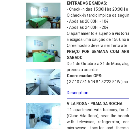
ENTRADAS E SAIDAS:
- Check-in das 15:00H às 20:00H e
O check-in tardio implica os segui
- Após as 20:00H. - 10€
- Após as 24:00H. - 20€
O apartamento é sujeito a
vistori
É exigida uma caução de 150€ no
O reembolso deverá ser feito até 
PREÇO POR SEMANA COM AR
SABADO.
De 1 de Outubro a 31 de Maio, alu
preços a acordar.
Coordenadas GPS:
( 37 ° 07'31.6 "N 8 ° 32'23.8" W ) o
Description:
VILA ROSA - PRAIA DA ROCHA
T1 apartment with balcony, for 
(Clube Vila Rosa), near the beach
with television, refrigerator, 
microwave, toaster and thermo