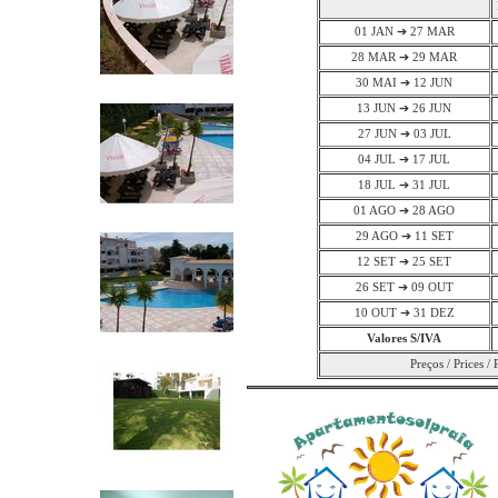
01 JAN ➔ 27 MAR
28 MAR ➔ 29 MAR
30 MAI ➔ 12 JUN
13 JUN ➔ 26 JUN
27 JUN ➔ 03 JUL
04 JUL ➔ 17 JUL
18 JUL ➔ 31 JUL
01 AGO ➔ 28 AGO
29 AGO ➔ 11 SET
12 SET ➔ 25 SET
26 SET ➔ 09 OUT
10 OUT ➔ 31 DEZ
Valores S/IVA
Preços / Prices / 