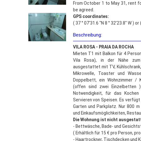
From October 1 to May 31, rent fo
be agreed.
GPS coordinates:
( 37 ° 07'31.6 "N 8 ° 32'23.8" W ) o
Beschreibung:
VILA ROSA - PRAIA DA ROCHA
Mieten T1 mit Balkon für 4 Person
Vila Rosa), in der Nähe zum 
ausgestattet mit TV, Kühlschran
Mikrowelle, Toaster und Wasse
Doppelbett, ein Wohnzimmer / 
(offen sind zwei Einzelbetten 
Notwendigkeit, für das Kochen
Servieren von Speisen. Es verfügt 
Garten und Parkplatz. Nur 800 
und Einkaufsmöglichkeiten, Resta
Die Wohnung ist nicht ausgestatt
- Bettwäsche, Bade- und Gesichts
( Erhältlich für 15 € pro Person, pr
- Haartrockner, Tischdecken und K