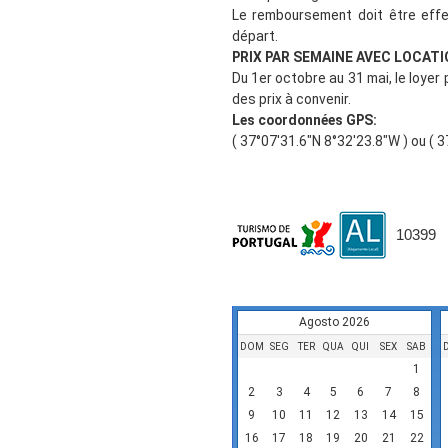
Le remboursement doit être effe
départ.
PRIX PAR SEMAINE AVEC LOCATI
Du 1er octobre au 31 mai, le loyer
des prix à convenir.
Les coordonnées GPS:
( 37°07'31.6"N 8°32'23.8"W ) ou ( 
10399
Disponibilidade
Agosto 2026
DOM
SEG
TER
QUA
QUI
SEX
SAB
1
2
3
4
5
6
7
8
9
10
11
12
13
14
15
16
17
18
19
20
21
22