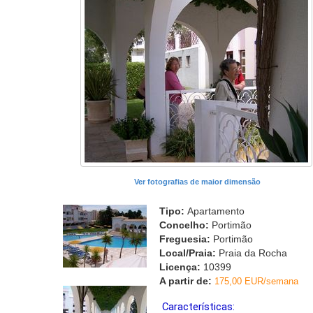
Ver fotografias de maior dimensão
Tipo:
Apartamento
Concelho:
Portimão
Freguesia:
Portimão
Local/Praia:
Praia da Rocha
Licença:
10399
A partir de:
175,00 EUR/semana
Características: