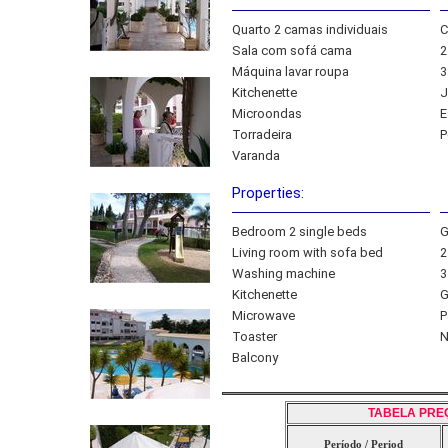
Quarto 2 camas individuais
C
Sala com sofá cama
2
Máquina lavar roupa
3
Kitchenette
J
Microondas
E
Torradeira
P
Varanda
Properties:
Bedroom 2 single beds
G
Living room with sofa bed
2
Washing machine
3
Kitchenette
G
Microwave
P
Toaster
N
Balcony
TABELA PRE
Período / Period