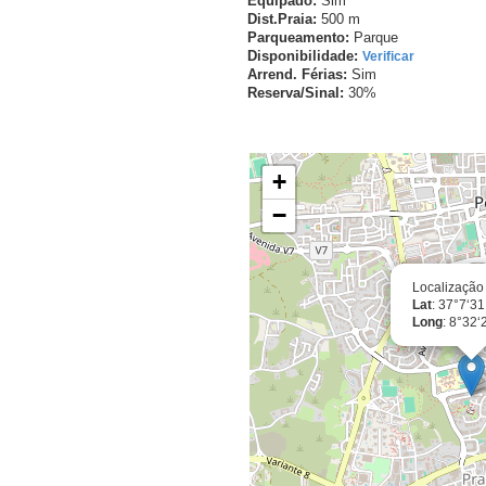
Equipado:
Sim
Dist.Praia:
500 m
Parqueamento:
Parque
Disponibilidade:
Verificar
Arrend. Férias:
Sim
Reserva/Sinal:
30%
Localização Exacta
+
−
Localização
Lat
: 37°7‘3
Long
: 8°32‘