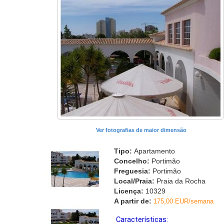
Ver fotografias de maior dimensão
Tipo:
Apartamento
Concelho:
Portimão
Freguesia:
Portimão
Local/Praia:
Praia da Rocha
Licença:
10329
A partir de:
175,00 EUR/semana
Características: