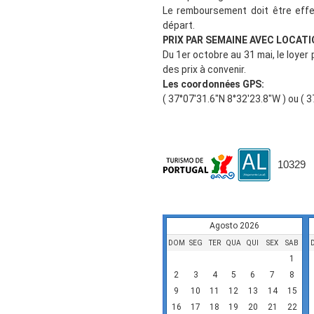
Le remboursement doit être effe
départ.
PRIX PAR SEMAINE AVEC LOCATI
Du 1er octobre au 31 mai, le loyer
des prix à convenir.
Les coordonnées GPS:
( 37°07'31.6"N 8°32'23.8"W ) ou ( 
10329
Disponibilidade
Agosto 2026
DOM
SEG
TER
QUA
QUI
SEX
SAB
1
2
3
4
5
6
7
8
9
10
11
12
13
14
15
16
17
18
19
20
21
22