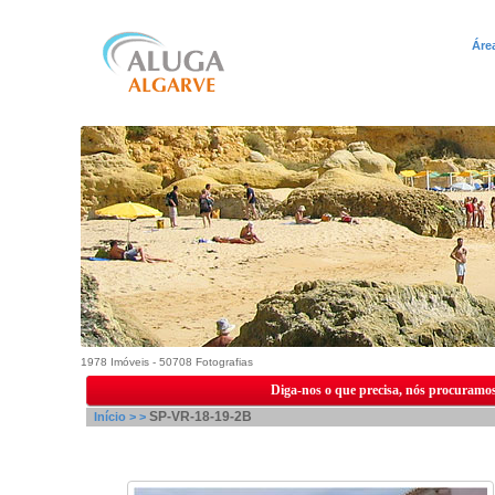
Áre
1978 Imóveis - 50708 Fotografias
Diga-nos o que precisa, nós procuramos
SP-VR-18-19-2B
Início >
>