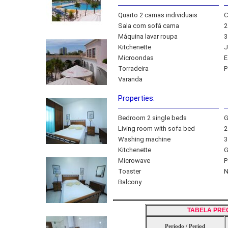
Quarto 2 camas individuais
C
Sala com sofá cama
2
Máquina lavar roupa
3
Kitchenette
J
Microondas
E
Torradeira
P
Varanda
Properties:
Bedroom 2 single beds
G
Living room with sofa bed
2
Washing machine
3
Kitchenette
G
Microwave
P
Toaster
N
Balcony
TABELA PRE
Período / Period