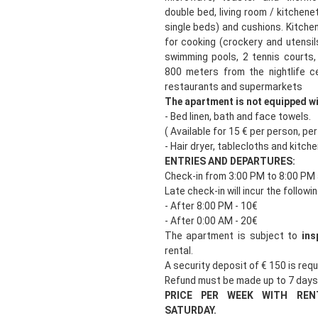
double bed, living room / kitchen
single beds) and cushions. Kitche
for cooking (crockery and utensil
swimming pools, 2 tennis courts,
800 meters from the nightlife c
restaurants and supermarkets
The apartment is not equipped wi
- Bed linen, bath and face towels.
( Available for 15 € per person, pe
- Hair dryer, tablecloths and kitch
ENTRIES AND DEPARTURES:
Check-in from 3:00 PM to 8:00 PM 
Late check-in will incur the followi
- After 8:00 PM - 10€
- After 0:00 AM - 20€
The apartment is subject to
ins
rental.
A security deposit of € 150 is requi
Refund must be made up to 7 days
PRICE PER WEEK WITH RE
SATURDAY.