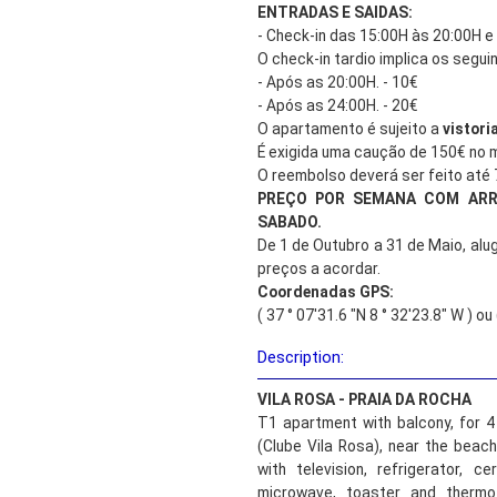
ENTRADAS E SAIDAS:
- Check-in das 15:00H às 20:00H e
O check-in tardio implica os segui
- Após as 20:00H. - 10€
- Após as 24:00H. - 20€
O apartamento é sujeito a
vistori
É exigida uma caução de 150€ no
O reembolso deverá ser feito até 
PREÇO POR SEMANA COM AR
SABADO.
De 1 de Outubro a 31 de Maio, alu
preços a acordar.
Coordenadas GPS:
( 37 ° 07'31.6 "N 8 ° 32'23.8" W ) o
Description:
VILA ROSA - PRAIA DA ROCHA
T1 apartment with balcony, for 
(Clube Vila Rosa), near the beach
with television, refrigerator, 
microwave, toaster and thermo