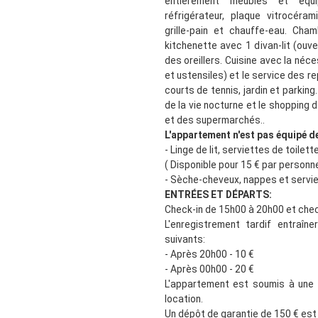
entièrement meublés et équip
réfrigérateur, plaque vitrocérami
grille-pain et chauffe-eau. Cha
kitchenette avec 1 divan-lit (ouve
des oreillers. Cuisine avec la néce
et ustensiles) et le service des re
courts de tennis, jardin et parkin
de la vie nocturne et le shopping 
et des supermarchés..
L'appartement n'est pas équipé de
- Linge de lit, serviettes de toilett
( Disponible pour 15 € par personne
- Sèche-cheveux, nappes et servie
ENTRÉES ET DÉPARTS:
Check-in de 15h00 à 20h00 et chec
L'enregistrement tardif entraîn
suivants:
- Après 20h00 - 10 €
- Après 00h00 - 20 €
L'appartement est soumis à une
location.
Un dépôt de garantie de 150 € est r