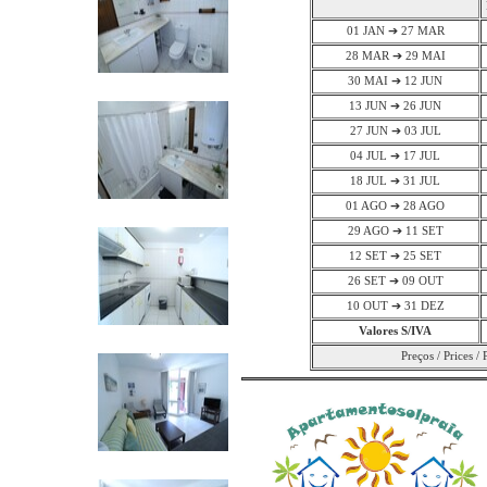
01 JAN ➔ 27 MAR
28 MAR ➔ 29 MAI
30 MAI ➔ 12 JUN
13 JUN ➔ 26 JUN
27 JUN ➔ 03 JUL
04 JUL ➔ 17 JUL
18 JUL ➔ 31 JUL
01 AGO ➔ 28 AGO
29 AGO ➔ 11 SET
12 SET ➔ 25 SET
26 SET ➔ 09 OUT
10 OUT ➔ 31 DEZ
Valores S/IVA
Preços / Prices / 