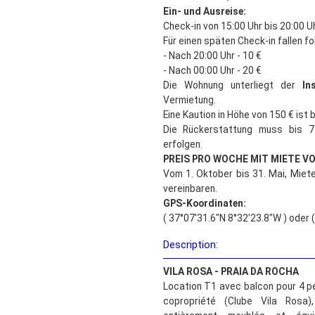
Ein- und Ausreise:
Check-in von 15:00 Uhr bis 20:00 U
Für einen späten Check-in fallen f
- Nach 20:00 Uhr - 10 €
- Nach 00:00 Uhr - 20 €
Die Wohnung unterliegt der
In
Vermietung.
Eine Kaution in Höhe von 150 € ist 
Die Rückerstattung muss bis 
erfolgen.
PREIS PRO WOCHE MIT MIETE V
Vom 1. Oktober bis 31. Mai, Miete
vereinbaren.
GPS-Koordinaten:
( 37°07'31.6"N 8°32'23.8"W ) oder 
Description:
VILA ROSA - PRAIA DA ROCHA
Location T1 avec balcon pour 4 
copropriété (Clube Vila Rosa)