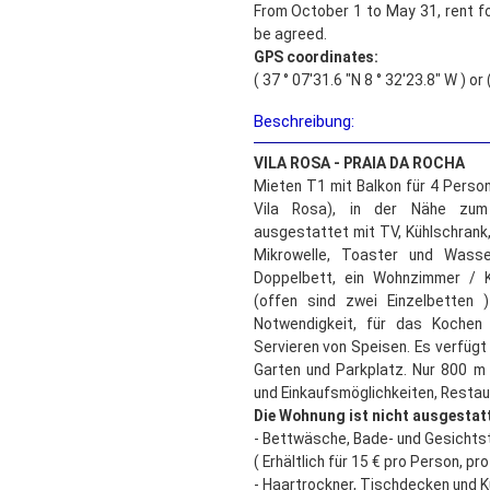
From October 1 to May 31, rent fo
be agreed.
GPS coordinates:
( 37 ° 07'31.6 "N 8 ° 32'23.8" W ) o
Beschreibung:
VILA ROSA - PRAIA DA ROCHA
Mieten T1 mit Balkon für 4 Person
Vila Rosa), in der Nähe zum 
ausgestattet mit TV, Kühlschran
Mikrowelle, Toaster und Wasse
Doppelbett, ein Wohnzimmer / 
(offen sind zwei Einzelbetten 
Notwendigkeit, für das Kochen
Servieren von Speisen. Es verfügt 
Garten und Parkplatz. Nur 800 
und Einkaufsmöglichkeiten, Resta
Die Wohnung ist nicht ausgestatt
- Bettwäsche, Bade- und Gesichts
( Erhältlich für 15 € pro Person, pr
- Haartrockner, Tischdecken und K