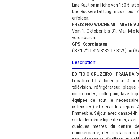
Eine Kaution in Höhe von 150 € ist 
Die Rückerstattung muss bis 
erfolgen.
PREIS PRO WOCHE MIT MIETE V
Vom 1. Oktober bis 31. Mai, Miete
vereinbaren.
GPS-Koordinaten:
( 37°07‘11.4"N 8°32‘17.3"W ) ou (3
Description:
EDIFÍCIO CRUZEIRO
- PRAIA DA 
Location T1 à louer pour 4 pe
télévision, réfrigérateur, plaque
micro-ondes, grille-pain, lave-lin
équipée de tout le nécessaire 
ustensiles) et servir les repas. 
l'immeuble. Séjour avec canapé-lit
sur la deuxième ligne de mer, avec
quelques mètres du centre de
commerçante, des restaurants e