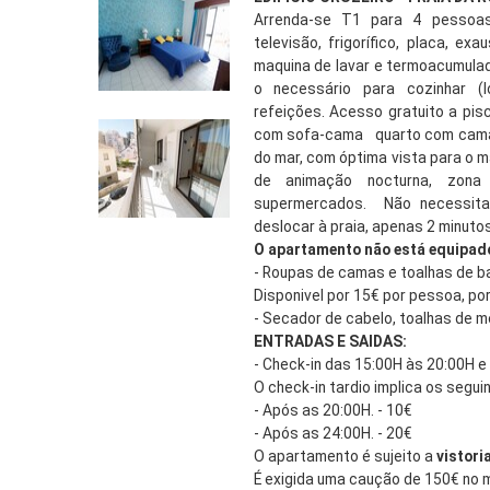
Arrenda-se T1 para 4 pessoa
televisão, frigorífico, placa, exa
maquina de lavar e termoacumula
o necessário para cozinhar (l
refeições. Acesso gratuito a pisci
com sofa-cama quarto com cama d
do mar, com óptima vista para o m
de animação nocturna, zona 
supermercados. Não necessita 
deslocar à praia, apenas 2 minutos
O apartamento não está equipad
- Roupas de camas e toalhas de ba
Disponivel por 15€ por pessoa, por
- Secador de cabelo, toalhas de m
ENTRADAS E SAIDAS:
- Check-in das 15:00H às 20:00H e
O check-in tardio implica os segui
- Após as 20:00H. - 10€
- Após as 24:00H. - 20€
O apartamento é sujeito a
vistori
É exigida uma caução de 150€ no