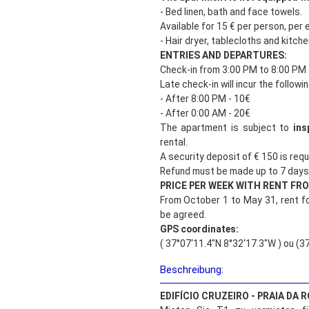
- Bed linen, bath and face towels.
Available for 15 € per person, per 
- Hair dryer, tablecloths and kitch
ENTRIES AND DEPARTURES:
Check-in from 3:00 PM to 8:00 PM 
Late check-in will incur the followi
- After 8:00 PM - 10€
- After 0:00 AM - 20€
The apartment is subject to
ins
rental.
A security deposit of € 150 is requi
Refund must be made up to 7 days
PRICE PER WEEK WITH RENT FR
From October 1 to May 31, rent fo
be agreed.
GPS coordinates:
( 37°07‘11.4"N 8°32‘17.3"W ) ou (3
Beschreibung:
EDIFÍCIO CRUZEIRO - PRAIA DA 