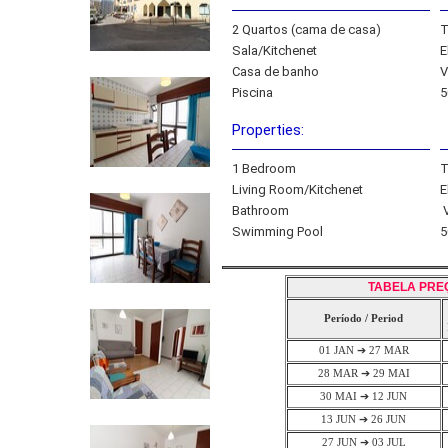
2 Quartos (cama de casa)
T
Sala/Kitchenet
E
Casa de banho
V
Piscina
5
Properties:
1 Bedroom
T
Living Room/Kitchenet
E
Bathroom
V
Swimming Pool
5
TABELA PRE
Período / Period
01 JAN ➔ 27 MAR
28 MAR ➔ 29 MAI
30 MAI ➔ 12 JUN
13 JUN ➔ 26 JUN
27 JUN ➔ 03 JUL