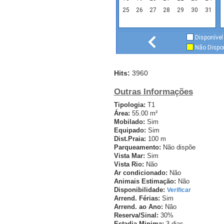
25
26
27
28
29
30
31
Disponível
Não Dispon
Hits:
3960
Outras Informações
Tipologia:
T1
Área:
55.00 m²
Mobilado:
Sim
Equipado:
Sim
Dist.Praia:
100 m
Parqueamento:
Não dispõe
Vista Mar:
Sim
Vista Rio:
Não
Ar condicionado:
Não
Animais Estimação:
Não
Disponibilidade:
Verificar
Arrend. Férias:
Sim
Arrend. ao Ano:
Não
Reserva/Sinal:
30%
Estadia Minima:
3 dias