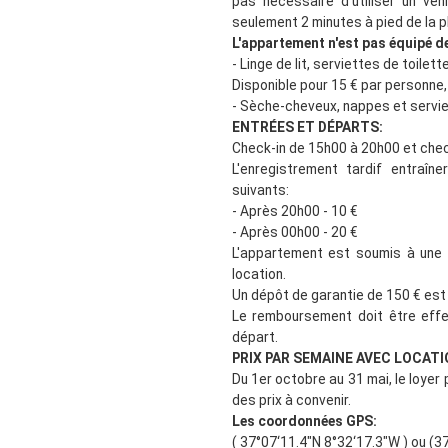
pas nécessaire d'utiliser un véhi
seulement 2 minutes à pied de la 
L'appartement n'est pas équipé de
- Linge de lit, serviettes de toilett
Disponible pour 15 € par personne,
- Sèche-cheveux, nappes et servie
ENTRÉES ET DÉPARTS:
Check-in de 15h00 à 20h00 et chec
L'enregistrement tardif entraîn
suivants:
- Après 20h00 - 10 €
- Après 00h00 - 20 €
L'appartement est soumis à une
location.
Un dépôt de garantie de 150 € est r
Le remboursement doit être effe
départ.
PRIX PAR SEMAINE AVEC LOCATI
Du 1er octobre au 31 mai, le loyer
des prix à convenir.
Les coordonnées GPS:
( 37°07‘11.4"N 8°32‘17.3"W ) ou (3