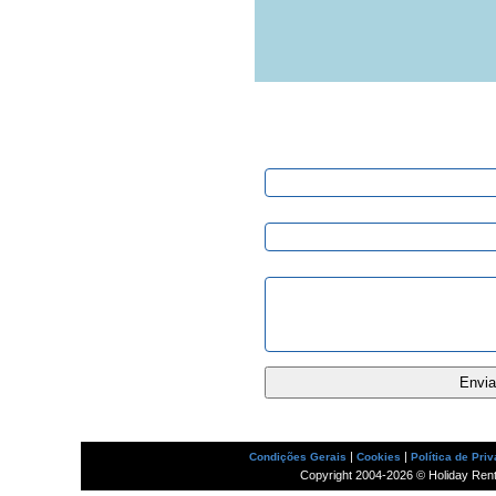
Pedido de Informação
Nome:
E-mail:
Mensagem:
|
|
Condições Gerais
Cookies
Política de Pri
Copyright 2004-2026 © Holiday Rental