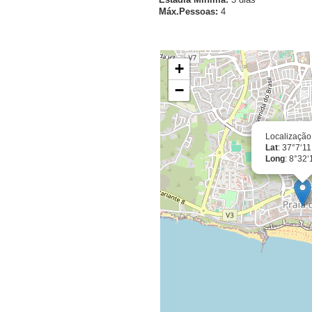
Máx.Pessoas:
4
Localização Exacta
+
−
Localização
Lat
: 37°7‘11
Long
: 8°32