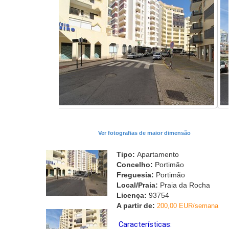
Ver fotografias de maior dimensão
Tipo:
Apartamento
Concelho:
Portimão
Freguesia:
Portimão
Local/Praia:
Praia da Rocha
Licença:
93754
A partir de:
200,00 EUR/semana
Características: