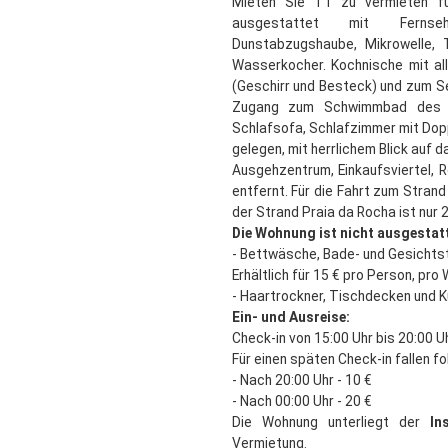
Mieten Sie T1 zu vermieten fü
ausgestattet mit Fernseh
Dunstabzugshaube, Mikrowelle,
Wasserkocher. Kochnische mit a
(Geschirr und Besteck) und zum Se
Zugang zum Schwimmbad des 
Schlafsofa, Schlafzimmer mit Dopp
gelegen, mit herrlichem Blick auf 
Ausgehzentrum, Einkaufsviertel,
entfernt. Für die Fahrt zum Strand 
der Strand Praia da Rocha ist nur 
Die Wohnung ist nicht ausgestatt
- Bettwäsche, Bade- und Gesichts
Erhältlich für 15 € pro Person, pro
- Haartrockner, Tischdecken und K
Ein- und Ausreise:
Check-in von 15:00 Uhr bis 20:00 U
Für einen späten Check-in fallen f
- Nach 20:00 Uhr - 10 €
- Nach 00:00 Uhr - 20 €
Die Wohnung unterliegt der
In
Vermietung.