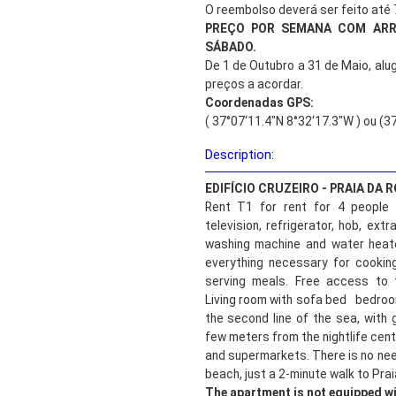
O reembolso deverá ser feito até 
PREÇO POR SEMANA COM AR
SÁBADO.
De 1 de Outubro a 31 de Maio, alu
preços a acordar.
Coordenadas GPS:
( 37°07‘11.4"N 8°32‘17.3"W ) ou (3
Description:
EDIFÍCIO CRUZEIRO - PRAIA DA 
Rent T1 for rent for 4 people 
television, refrigerator, hob, ext
washing machine and water heate
everything necessary for cookin
serving meals. Free access to t
Living room with sofa bed bedroo
the second line of the sea, with 
few meters from the nightlife cent
and supermarkets. There is no need
beach, just a 2-minute walk to Pra
The apartment is not equipped wi