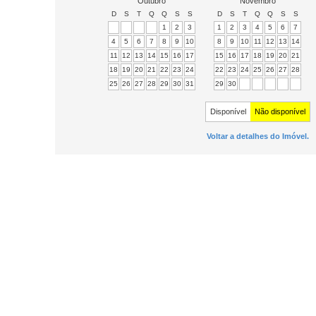
Outubro
Novembro
D
S
T
Q
Q
S
S
D
S
T
Q
Q
S
S
1
2
3
1
2
3
4
5
6
7
4
5
6
7
8
9
10
8
9
10
11
12
13
14
11
12
13
14
15
16
17
15
16
17
18
19
20
21
18
19
20
21
22
23
24
22
23
24
25
26
27
28
25
26
27
28
29
30
31
29
30
Disponível
Não disponível
Voltar a detalhes do Imóvel.