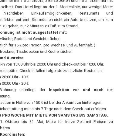
immer mit 1 Schlafsofa, 2 Einzelbetten und 1 Schlafzimmer mit
pelbett. Das Hotel liegt an der 1. Meereslinie, nur wenige Meter
Nachtleben, Einkaufsmöglichkeiten, Restaurants und
märkten entfernt. Sie müssen nicht ein Auto benutzen, um zum
d zu gehen, nur 2 Minuten zu Fuß zum Strand..
ohnung ist nicht ausgestattet mit:
twäsche, Bade- und Gesichtstücher.
ltlich für 15 € pro Person, pro Wechsel und Aufenthalt. )
rtrockner, Tischdecken und Küchentücher.
und Ausreise:
-in von 15:00 Uhr bis 20:00 Uhr und Check-out bis 10:00 Uhr.
inen späten Check-in fallen folgende zusätzliche Kosten an:
 20:00 Uhr - 10 €
 00:00 Uhr - 20 €
Wohnung unterliegt der
Inspektion vor und nach
der
etung.
aution in Höhe von 150 € ist bei der Ankunft zu hinterlegen.
ückerstattung muss bis 7 Tage nach dem Check-out erfolgen.
S PRO WOCHE MIT MIETE VON SAMSTAG BIS SAMSTAG.
. Oktober bis 31. Mai, Miete für kurze Zeit mit Preisen zu
nbaren.
Koordinaten: