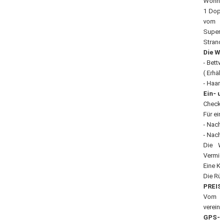
Wohnz
1 Dop
vom 
Super
Stran
Die W
- Bet
( Erhä
- Haa
Ein- 
Check
Für e
- Nach
- Nach
Die 
Vermi
Eine K
Die R
PREI
Vom 1
verei
GPS-