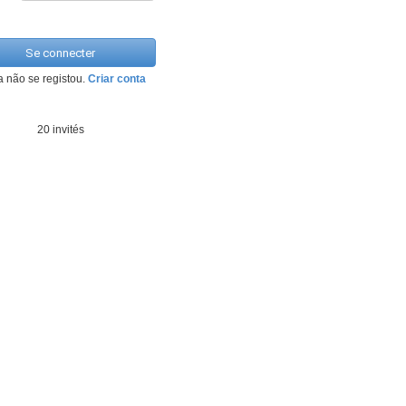
1 bedroom
Appartement
Cabanas de Tavira,
Tavira
a não se registou.
Criar conta
depuis 350 €
Quem está OnLine
2 bedroom
Appartement
20 invités
Salgados, Albufeira
depuis 840 €
4 bedroom Maison
Praia da Luz, Lagos
depuis 1.981 €
1 bedroom
Appartement
Praia da Rocha,
Portimão
depuis 350 €
1 bedroom
Appartement
Salgados, Albufeira
depuis 350 €