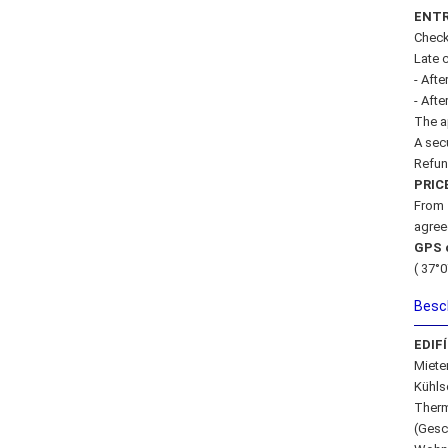
ENTR
Check
Late c
- Afte
- Afte
The a
A secu
Refun
PRIC
From 
agree
GPS 
( 37°0
Besc
EDIF
Miete
Kühls
Therm
(Gesc