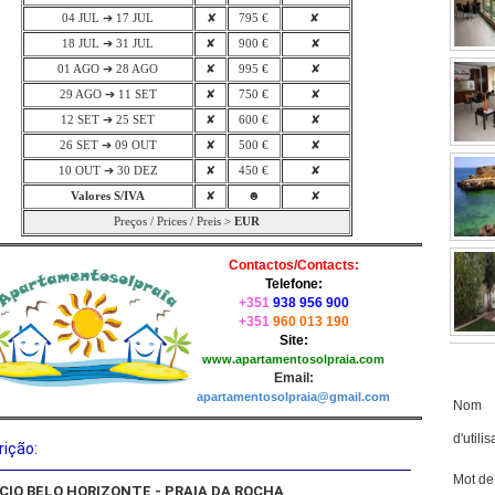
04 JUL ➔ 17 JUL
✘
795 €
✘
18 JUL ➔ 31 JUL
✘
900 €
✘
01 AGO ➔ 28 AGO
✘
995 €
✘
29 AGO ➔ 11 SET
✘
750 €
✘
12 SET ➔ 25 SET
✘
600 €
✘
26 SET ➔ 09 OUT
✘
500 €
✘
10 OUT ➔ 30 DEZ
✘
450 €
✘
Valores S/IVA
✘
☻
✘
Preços / Prices / Preis >
EUR
Contactos/Contacts:
Telefone:
+351
938 956 900
+351
960 013 190
Site:
www.apartamentosolpraia.com
Email:
apartamentosolpraia@gmail.com
Nom
d'utilis
ição:
Mot de
ÍCIO BELO HORIZONTE - PRAIA DA ROCHA