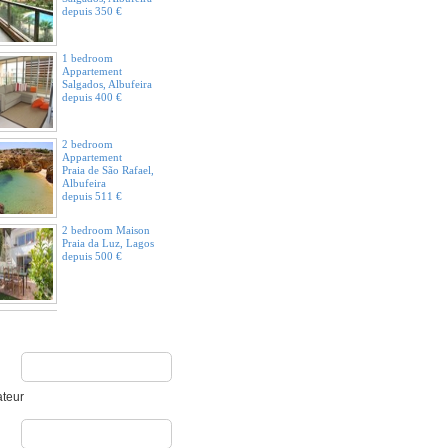
depuis 350 €
1 bedroom
Appartement
Salgados, Albufeira
depuis 400 €
2 bedroom
Appartement
Praia de São Rafael,
Albufeira
depuis 511 €
2 bedroom Maison
Praia da Luz, Lagos
depuis 500 €
2 bedroom
Appartement
Área de Clientes
Praia da Falésia,
Albufeira
depuis 600 €
ateur
3 bedroom Maison
Praia da Luz, Lagos
depuis 875 €