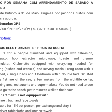
ÇO POR SEMANA COM ARRENDAMENTO DE SABADO A
DO.
de Outubro a 31 de Maio, aluga-se por períodos curtos com
s a acordar.
denadas GPS:
7'08.5"N 8°32'25.3"W ) ou ( 37.119030, -8.540360 )
iption:
ÍCIO BELO HORIZONTE - PRAIA DA ROCHA
 T1 for 4 people furnished and equipped with television,
gerator, hob, extractor, microwave, toaster and thermo
ulator. Kitchenette equipped with everything needed for
ng (dishes and utensils) and serving meals. Living room with 1
bed, 2 single beds and 1 bedroom with 1 double bed. Situated
e 1st line of the sea, a few meters from the nightlife center,
ing area, restaurants and supermarkets. You do not need to use
to go to the beach, just 2 minutes walk to the beach..
partment is not equipped with:
linen, bath and face towels.
lable for 15 € per person, per exchange and stay. )
 dryer, tablecloths and kitchen towels.