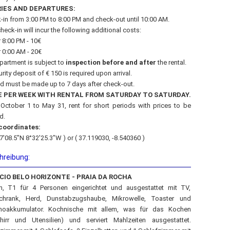
IES AND DEPARTURES:
-in from 3:00 PM to 8:00 PM and check-out until 10:00 AM.
heck-in will incur the following additional costs:
r 8:00 PM - 10€
r 0:00 AM - 20€
partment is subject to
inspection before and after
the rental.
rity deposit of € 150 is required upon arrival.
d must be made up to 7 days after check-out.
E PER WEEK WITH RENTAL FROM SATURDAY TO SATURDAY.
October 1 to May 31, rent for short periods with prices to be
d.
coordinates:
7'08.5"N 8°32'25.3"W ) or ( 37.119030, -8.540360 )
hreibung:
ÍCIO BELO HORIZONTE - PRAIA DA ROCHA
n, T1 für 4 Personen eingerichtet und ausgestattet mit TV,
chrank, Herd, Dunstabzugshaube, Mikrowelle, Toaster und
oakkumulator. Kochnische mit allem, was für das Kochen
hirr und Utensilien) und serviert Mahlzeiten ausgestattet.