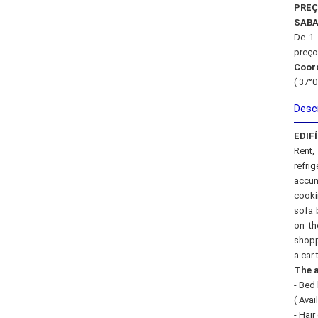
PRE
SABA
De 1 
preço
Coor
( 37°0
Descr
EDIF
Rent,
refri
accum
cooki
sofa 
on th
shopp
a car 
The a
- Bed 
( Avai
- Hair