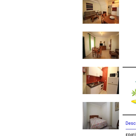
Descr
EDIF