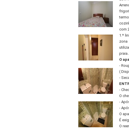
Arren
frig
termo
cozin
com 2
1.ª l
zona 
utili
praia.
O ap
- Rou
( Disp
- Sec
ENTR
- Che
O che
- Após
- Após
O apa
É exi
O ree