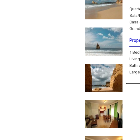
Quart
Sala/
Casa 
Grand
Prope
1 Be
Livin
Bath
Large