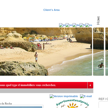
Client's Area
nous quel type d immobiliers vous recherchez.
REF / C
a da Rocha