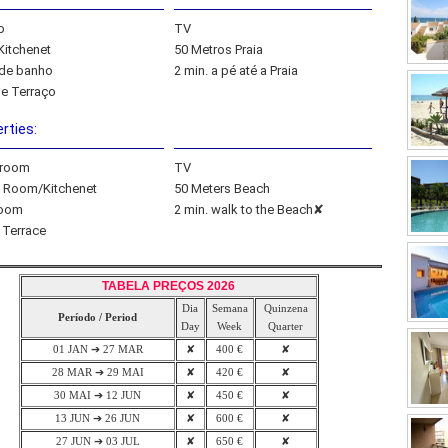
o
TV
Kitchenet
50 Metros Praia
de banho
2 min. a pé até a Praia
e Terraço
rties:
droom
TV
g Room/Kitchenet
50 Meters Beach
room
2 min. walk to the Beach✘
 Terrace
TABELA PREÇOS 2026
Dia
Semana
Quinzena
Período / Period
Day
Week
Quarter
01 JAN ➔ 27 MAR
✘
400 €
✘
28 MAR ➔ 29 MAI
✘
420 €
✘
30 MAI ➔ 12 JUN
✘
450 €
✘
13 JUN ➔ 26 JUN
✘
600 €
✘
27 JUN ➔ 03 JUL
✘
650 €
✘