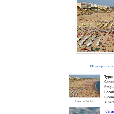
Cliquez pour voir
Type:
Conce
Fregu
Local
Licen
Praia da Rocha
A part
Carac