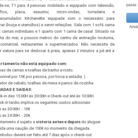
passe
da-se, T1 para 4 pessoas mobilado e equipado com televisão,
orífico, placa, exaustor, micro-ondas, torradeira e
acumulador. Kitchenette equipada com o necessário para
har (louça e utensílios) e servir refeições. Sala com 1 sofá cama
Aind
 camas individuais e 1 quarto com 1 cama de casal. Situado na
inha do mar, a poucos metros do centro de animação nocturna,
comercial, restaurantes e supermercados. Não necessita de
zar viatura para se deslocar à praia, apenas 2 minutos a pé até a
.
artamento não está equipado com:
pas de camas e toalhas de banho e rosto.
onivel por 15€ por pessoa, por troca e estadia. )
ador de cabelo, toalhas de mesa e panos de cozinha.
ADAS E SAIDAS:
ck-in das 15:00H às 20:00H e Check-out até às 10:00H.
ck-in tardio implica os seguintes custos adicionais:
 as 20:00H. - 10€
 as 24:00H. - 20€
rtamento é sujeito a
vistoria antes e depois
do aluguer.
gida uma caução de 150€ no momento da chegada.
mbolso deverá ser feito até 7 dias após o check-out.