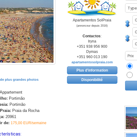
Apartamentos SolPraia
(annonceur depuis 2016)
Contactos
:
Iryna
+351 938 956 900
Dymas
+351 960 013 190
apartamentosolpraia.com
Plus d'information
 de plus grandes photos
Disponibilité
Appartement
lho:
Portimão
esia:
Portimão
/Praia:
Praia da Rocha
ça:
20961
ir de:
175,00 EUR/semaine
terísticas: