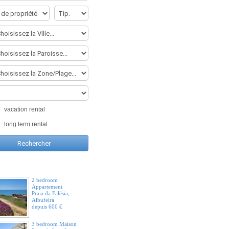
2 bedroom
Appartement
Praia de São Rafael,
vacation rental
Albufeira
depuis 511 €
long term rental
2 bedroom Maison
Praia da Luz, Lagos
depuis 500 €
Em Destaque
2 bedroom
Appartement
Praia da Falésia,
Albufeira
depuis 600 €
3 bedroom Maison