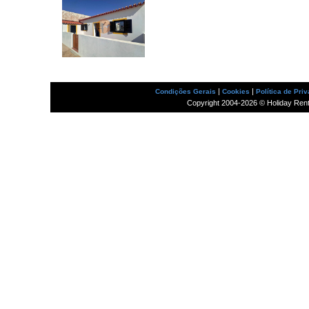
|
|
Condições Gerais
Cookies
Política de Pri
Copyright 2004-2026 © Holiday Rental