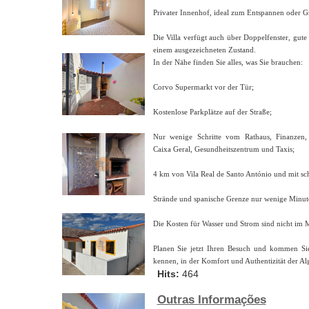
Privater Innenhof, ideal zum Entspannen oder Gril
Die Villa verfügt auch über Doppelfenster, gu
einem ausgezeichneten Zustand.
In der Nähe finden Sie alles, was Sie brauchen:
Corvo Supermarkt vor der Tür;
Kostenlose Parkplätze auf der Straße;
Nur wenige Schritte vom Rathaus, Finanzen,
Caixa Geral, Gesundheitszentrum und Taxis;
4 km von Vila Real de Santo António und mit s
Strände und spanische Grenze nur wenige Minute
Die Kosten für Wasser und Strom sind nicht im Mi
Planen Sie jetzt Ihren Besuch und kommen Sie
kennen, in der Komfort und Authentizität der
Hits:
464
Outras Informações