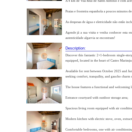
A 4 km de Vila Real de Santo António e com ace
Praias e fronteira espanhola a poucos minutos de 
As despesas de água e eletricidade não estão incl
Agende já a sua visita e venha conhecer esta e
autenticidade algarvia se encontram!
Description:
Discover this fantastic 2+1-bedroom single-stor
equipped, located in the heart of Castro Marimjus
Available for rent between October 2025 and June
seeking comfort, tranquility, and gaucho charm d
The house features a functional and welcoming l
Entrance courtyard with outdoor storage area;
Spacious living room equipped with air conditio
Modern kitchen with electric stove, oven, extract
Comfortable bedrooms, one with air conditioning