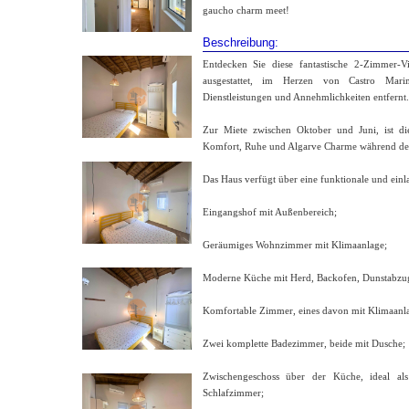
gaucho charm meet!
Beschreibung:
Entdecken Sie diese fantastische 2-Zimmer-Vi
ausgestattet, im Herzen von Castro Mari
Dienstleistungen und Annehmlichkeiten entfernt.
Zur Miete zwischen Oktober und Juni, ist die
Komfort, Ruhe und Algarve Charme während der 
Das Haus verfügt über eine funktionale und ein
Eingangshof mit Außenbereich;
Geräumiges Wohnzimmer mit Klimaanlage;
Moderne Küche mit Herd, Backofen, Dunstabzu
Komfortable Zimmer, eines davon mit Klimaanlag
Zwei komplette Badezimmer, beide mit Dusche;
Zwischengeschoss über der Küche, ideal als
Schlafzimmer;