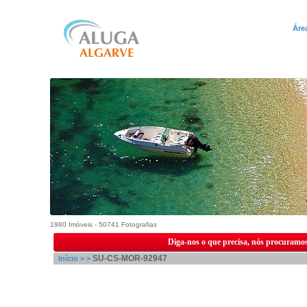
Áre
1980 Imóveis - 50741 Fotografias
Diga-nos o que precisa, nós procuramos
SU-CS-MOR-92947
Início >
>